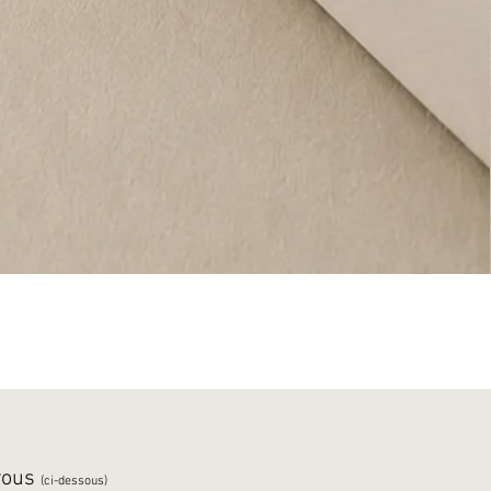
 vous
(ci-dessous)