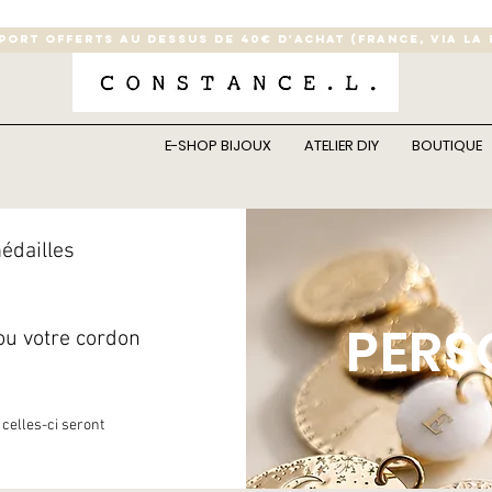
 PORT OFFERTS AU DESSUS DE 40€ D'ACHAT (France, via la
PERSONNALISATION
E-SHOP BIJOUX
ATELIER DIY
BOUTIQUE
édailles
PERS
ou votre cordon
 celles-ci seront