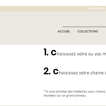
FRAIS DE
ACCUEIL
COLLECTIONS
1. c
hoisissez votre ou vos m
2. c
hoisissez votre chaine 
* Si vous achetez des médailles sans chaine,
montées sur un grand anneau.