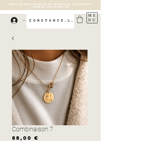
FRAIS DE PORT OFFERTS AU DESSUS DE 40€ D'ACHAT
(France, via la poste)
ME
NU
Connexion
Combinaison 7
Prix
88,00 €