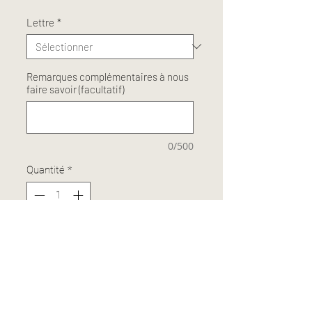
Lettre
*
Remarques complémentaires à nous
faire savoir (facultatif)
0/500
Quantité
*
Ajouter au panier
Combinaison de la « Chaîne 5 » + «
Mousqueton marin » + «Médaille M (n°5)
»