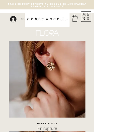
FRAIS DE PORT OFFERTS AU DESSUS DE 40€ D'ACHAT
(France, via la poste)
ME
NU
Connexion
flora
Puces Flora
En rupture