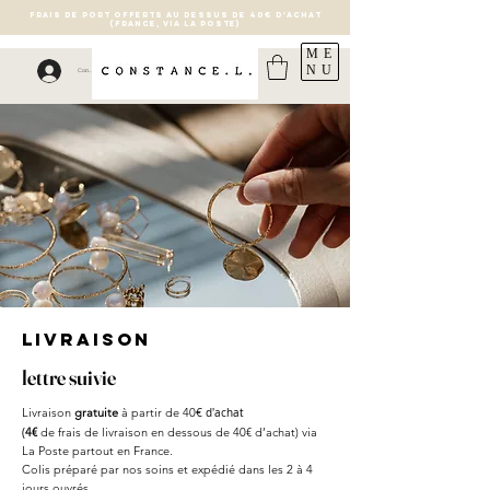
FRAIS DE PORT OFFERTS AU DESSUS DE 40€ D'ACHAT
(France, via la poste)
ME
NU
Connexion
Livraison
lettre suivie
Livraison
gratuite
à partir de 40
€ d'achat
4€
de frais de livraison en dessous de 40€ d’achat)
via
(
La Poste partout en France.
Colis préparé par nos soins et expédié dans les 2 à
4
jours ouvrés.