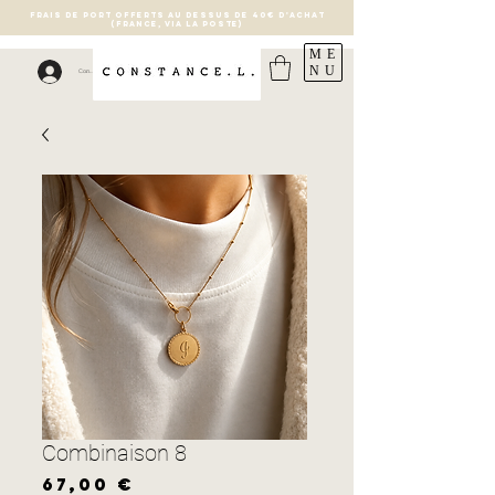
FRAIS DE PORT OFFERTS AU DESSUS DE 40€ D'ACHAT
(France, via la poste)
ME
NU
Connexion
Combinaison 8
Prix
67,00 €