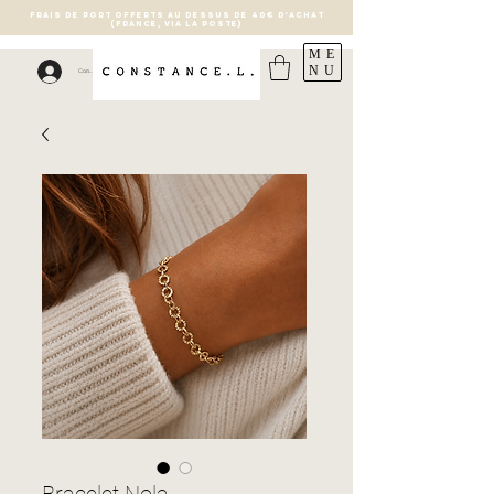
FRAIS DE PORT OFFERTS AU DESSUS DE 40€ D'ACHAT
(France, via la poste)
ME
NU
Connexion
Bracelet Nola