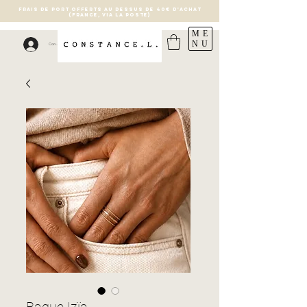
FRAIS DE PORT OFFERTS AU DESSUS DE 40€ D'ACHAT
(France, via la poste)
ME
NU
Connexion
Bague Izïa