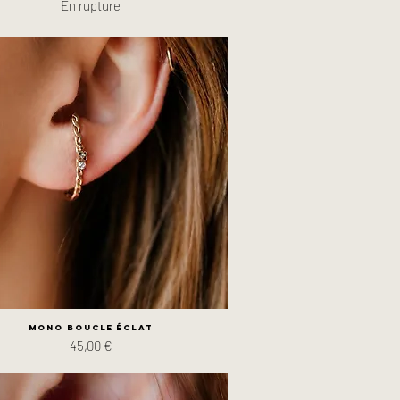
En rupture
Mono boucle Éclat
Prix
45,00 €