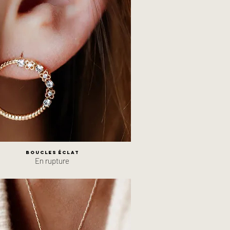
Boucles Éclat
En rupture