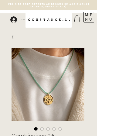
FRAIS DE PORT OFFERTS AU DESSUS DE 40€ D'ACHAT
(France, via la poste)
ME
NU
Connexion
Combinaison 16