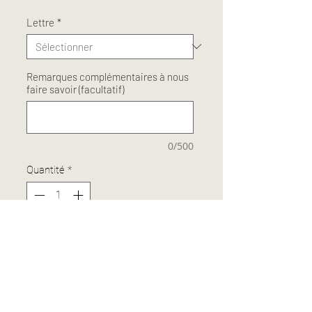
Lettre
*
Remarques complémentaires à nous
faire savoir (facultatif)
0/500
Quantité
*
Ajouter au panier
Combinaison de la « Chaîne 2 » + «
Médaille M (n°4) »