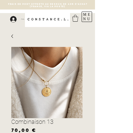
FRAIS DE PORT OFFERTS AU DESSUS DE 40€ D'ACHAT
(France, via la poste)
ME
NU
Connexion
Combinaison 13
Prix
70,00 €