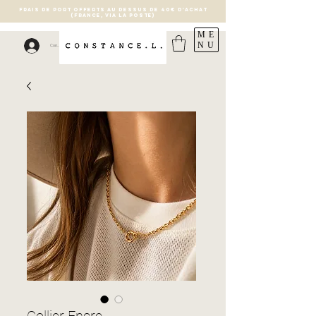
FRAIS DE PORT OFFERTS AU DESSUS DE 40€ D'ACHAT
(France, via la poste)
ME
NU
Connexion
Collier Encre