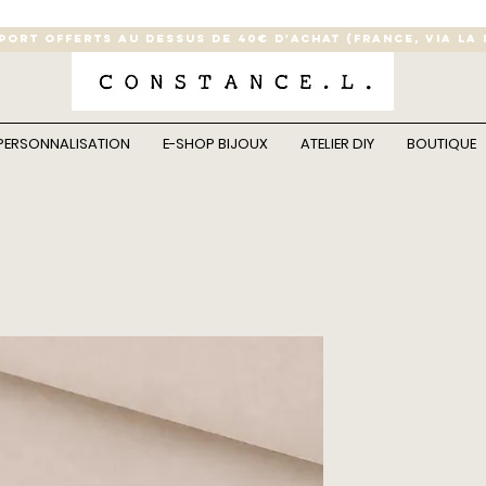
 PORT OFFERTS AU DESSUS DE 40€ D'ACHAT (France, via la
PERSONNALISATION
E-SHOP BIJOUX
ATELIER DIY
BOUTIQUE