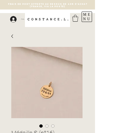
FRAIS DE PORT OFFERTS AU DESSUS DE 40€ D'ACHAT
(France, via la poste)
ME
NU
Connexion
Médaille S (n°16)