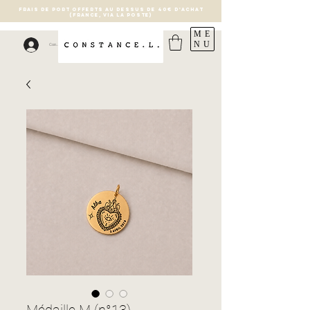
FRAIS DE PORT OFFERTS AU DESSUS DE 40€ D'ACHAT
(France, via la poste)
ME
NU
Connexion
Médaille M (n°13)