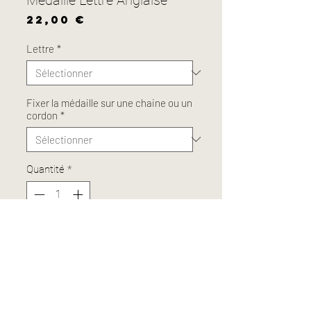
Prix
22,00 €
Lettre
*
Fixer la médaille sur une chaine ou un
cordon
*
Quantité
*
Ajouter au panier
Médaille en laiton doré à l'or fin 24k.
Dorure épaisse qui résiste à la vie.