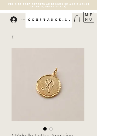
FRAIS DE PORT OFFERTS AU DESSUS DE 40€ D'ACHAT
(France, via la poste)
ME
NU
Connexion
Médaille Lettre Anglaise