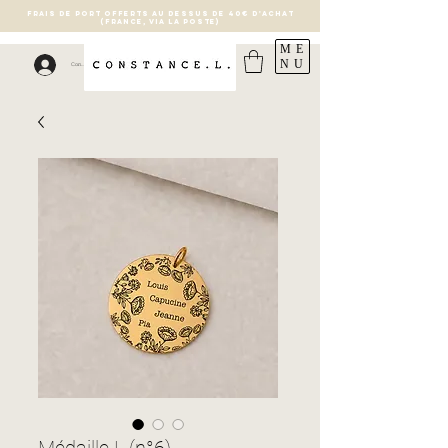
FRAIS DE PORT OFFERTS AU DESSUS DE 40€ D'ACHAT
(France, via la poste)
ME
NU
Connexion
Médaille L (n°6)