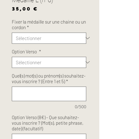
Prix
35,00 €
Fixer la médaille sur une chaine ou un
cordon
*
Option Verso
*
Quel(s) mot(s) ou prénom(s) souhaitez-
vous inscrire ? (Entre 1 et 5)
*
0/500
Option Verso (8€) - Que souhaitez-
vous inscrire ? (Mot(s), petite phrase,
date) (facultatif)