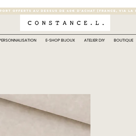
 PORT OFFERTS AU DESSUS DE 40€ D'ACHAT (France, via la
PERSONNALISATION
E-SHOP BIJOUX
ATELIER DIY
BOUTIQUE