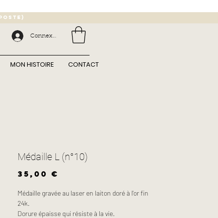
 poste)
Connexion
MON HISTOIRE
CONTACT
Médaille L (n°10)
Prix
35,00 €
Médaille gravée au laser en laiton doré à l'or fin
24k.
Dorure épaisse qui résiste à la vie.