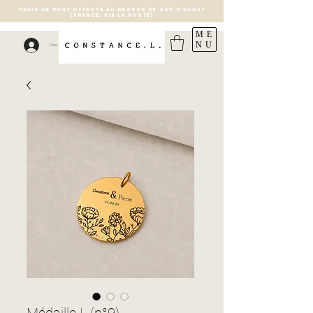
FRAIS DE PORT OFFERTS AU DESSUS DE 40€ D'ACHAT
(France, via la poste)
ME
NU
Connexion
Médaille L (n°9)